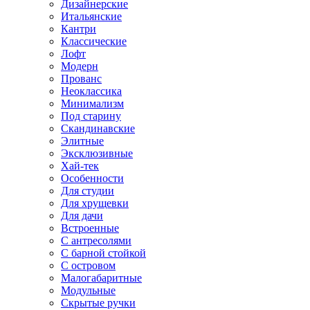
Дизайнерские
Итальянские
Кантри
Классические
Лофт
Модерн
Прованс
Неоклассика
Минимализм
Под старину
Скандинавские
Элитные
Эксклюзивные
Хай-тек
Особенности
Для студии
Для хрущевки
Для дачи
Встроенные
С антресолями
С барной стойкой
С островом
Малогабаритные
Модульные
Скрытые ручки