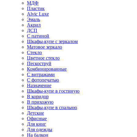
МДФ
Пластик
Alvic Luxe
Эмаль
Акрил
ДСП
С патиной
Шкафы-купе с зеркалом
Матовое зеркало
Стекло
Цветное стекло
Пескоструй
Комбинированные
С витражами
С фотопечатью
Назначение
Шкафы-купе в гостиную
В коридор
В прихожую
Шкафы-купе в спальню
Детские
Офисные
Для книг
Для одежды
На балкон