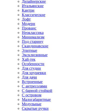
Дизайнерские
Итальянские
Кантри
Классические
Лофт
Модерн
Прованс
Неоклассика
Минимализм
Под старину
Скандинавские
Элитные
Эксклюзивные
Хай-тек
Особенности
Для студии
Для хрущевки
Для дачи
Встроенные
С антресолями
С барной стойкой
С островом
Малогабаритные
Модульные
Скрытые ручки