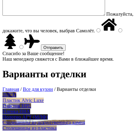
Пожалуйста,
докажите, что вы человек, выбрав
Самолёт
.
Спасибо за Ваше сообщение!
Наш менеджер свяжется с Вами в ближайшее время.
Варианты отделки
Главная
/
Все для кухни
/
Варианты отделки
ЛДСП
Пластик Alvic Luxe
Пластик HPL
Пленка ПВХ
Полотно АГТ (МДФ)
Столешницы из искусственного камня
Столешницы из пластика