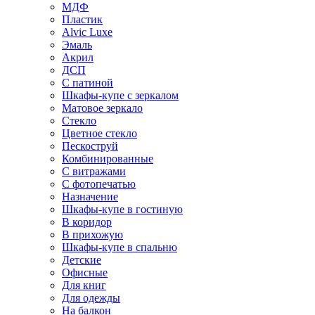
МДФ
Пластик
Alvic Luxe
Эмаль
Акрил
ДСП
С патиной
Шкафы-купе с зеркалом
Матовое зеркало
Стекло
Цветное стекло
Пескоструй
Комбинированные
С витражами
С фотопечатью
Назначение
Шкафы-купе в гостиную
В коридор
В прихожую
Шкафы-купе в спальню
Детские
Офисные
Для книг
Для одежды
На балкон