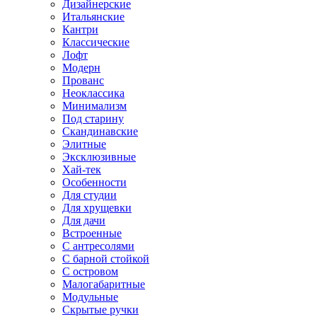
Дизайнерские
Итальянские
Кантри
Классические
Лофт
Модерн
Прованс
Неоклассика
Минимализм
Под старину
Скандинавские
Элитные
Эксклюзивные
Хай-тек
Особенности
Для студии
Для хрущевки
Для дачи
Встроенные
С антресолями
С барной стойкой
С островом
Малогабаритные
Модульные
Скрытые ручки