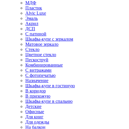
МДФ
Пластик
Alvic Luxe
Эмаль
Акрил
ДСП
С патиной
Шкафы-купе с зеркалом
Матовое зеркало
Стекло
Цветное стекло
Пескоструй
Комбинированные
С витражами
С фотопечатью
Назначение
Шкафы-купе в гостиную
В коридор
В прихожую
Шкафы-купе в спальню
Детские
Офисные
Для книг
Для одежды
На балкон