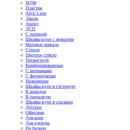
МДФ
Пластик
Alvic Luxe
Эмаль
Акрил
ДСП
С патиной
Шкафы-купе с зеркалом
Матовое зеркало
Стекло
Цветное стекло
Пескоструй
Комбинированные
С витражами
С фотопечатью
Назначение
Шкафы-купе в гостиную
В коридор
В прихожую
Шкафы-купе в спальню
Детские
Офисные
Для книг
Для одежды
На балкон