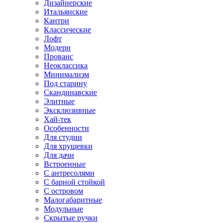
Дизайнерские
Итальянские
Кантри
Классические
Лофт
Модерн
Прованс
Неоклассика
Минимализм
Под старину
Скандинавские
Элитные
Эксклюзивные
Хай-тек
Особенности
Для студии
Для хрущевки
Для дачи
Встроенные
С антресолями
С барной стойкой
С островом
Малогабаритные
Модульные
Скрытые ручки