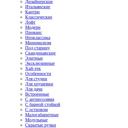
Дизайнерские
Итальянские
Кантри
Классические
Лофт
Модерн
Прованс
Неоклассика
Минимализм
Под старину
Скандинавские
Элитные
Эксклюзивные
Хай-тек
Особенности
Для студии
Для хрущевки
Для дачи
Встроенные
С антресолями
С барной стойкой
С островом
Малогабаритные
Модульные
Скрытые ручки