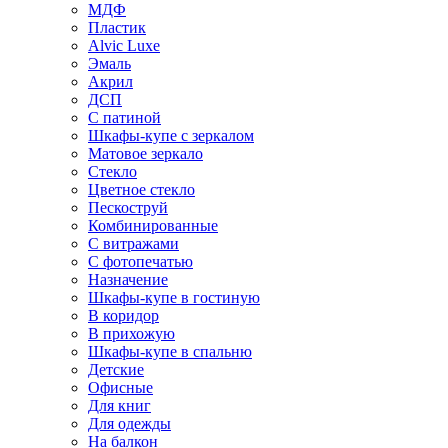
МДФ
Пластик
Alvic Luxe
Эмаль
Акрил
ДСП
С патиной
Шкафы-купе с зеркалом
Матовое зеркало
Стекло
Цветное стекло
Пескоструй
Комбинированные
С витражами
С фотопечатью
Назначение
Шкафы-купе в гостиную
В коридор
В прихожую
Шкафы-купе в спальню
Детские
Офисные
Для книг
Для одежды
На балкон