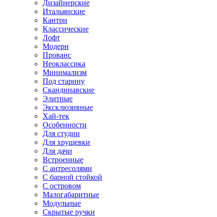
Дизайнерские
Итальянские
Кантри
Классические
Лофт
Модерн
Прованс
Неоклассика
Минимализм
Под старину
Скандинавские
Элитные
Эксклюзивные
Хай-тек
Особенности
Для студии
Для хрущевки
Для дачи
Встроенные
С антресолями
С барной стойкой
С островом
Малогабаритные
Модульные
Скрытые ручки