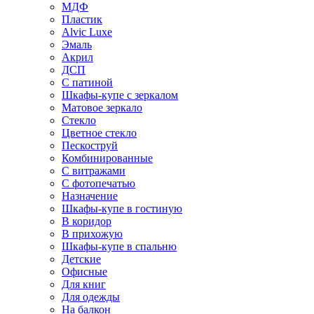
МДФ
Пластик
Alvic Luxe
Эмаль
Акрил
ДСП
С патиной
Шкафы-купе с зеркалом
Матовое зеркало
Стекло
Цветное стекло
Пескоструй
Комбинированные
С витражами
С фотопечатью
Назначение
Шкафы-купе в гостиную
В коридор
В прихожую
Шкафы-купе в спальню
Детские
Офисные
Для книг
Для одежды
На балкон