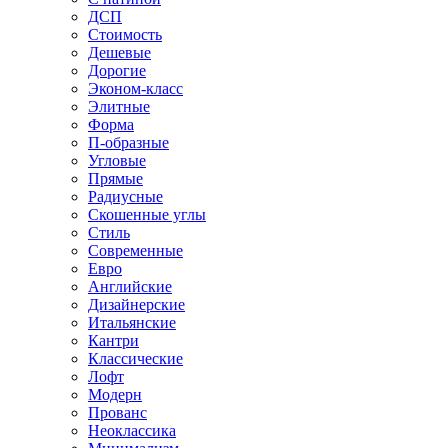
ДСП
Стоимость
Дешевые
Дорогие
Эконом-класс
Элитные
Форма
П-образные
Угловые
Прямые
Радиусные
Скошенные углы
Стиль
Современные
Евро
Английские
Дизайнерские
Итальянские
Кантри
Классические
Лофт
Модерн
Прованс
Неоклассика