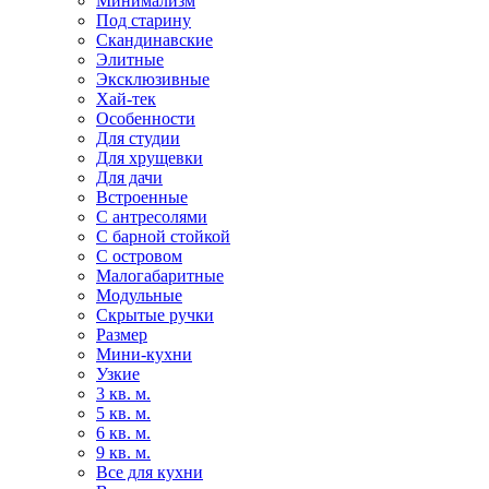
Минимализм
Под старину
Скандинавские
Элитные
Эксклюзивные
Хай-тек
Особенности
Для студии
Для хрущевки
Для дачи
Встроенные
С антресолями
С барной стойкой
С островом
Малогабаритные
Модульные
Скрытые ручки
Размер
Мини-кухни
Узкие
3 кв. м.
5 кв. м.
6 кв. м.
9 кв. м.
Все для кухни