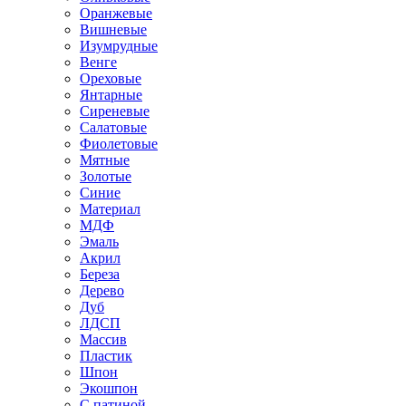
Оранжевые
Вишневые
Изумрудные
Венге
Ореховые
Янтарные
Сиреневые
Салатовые
Фиолетовые
Мятные
Золотые
Синие
Материал
МДФ
Эмаль
Акрил
Береза
Дерево
Дуб
ЛДСП
Массив
Пластик
Шпон
Экошпон
С патиной