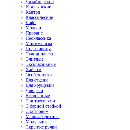
Дизайнерские
Итальянские
Кантри
Классические
Лофт
Модерн
Прованс
Неоклассика
Минимализм
Под старину
Скандинавские
Элитные
Эксклюзивные
Хай-тек
Особенности
Для студии
Для хрущевки
Для дачи
Встроенные
С антресолями
С барной стойкой
С островом
Малогабаритные
Модульные
Скрытые ручки