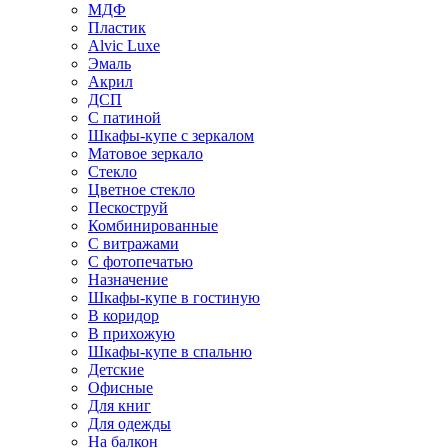
МДФ
Пластик
Alvic Luxe
Эмаль
Акрил
ДСП
С патиной
Шкафы-купе с зеркалом
Матовое зеркало
Стекло
Цветное стекло
Пескоструй
Комбинированные
С витражами
С фотопечатью
Назначение
Шкафы-купе в гостиную
В коридор
В прихожую
Шкафы-купе в спальню
Детские
Офисные
Для книг
Для одежды
На балкон