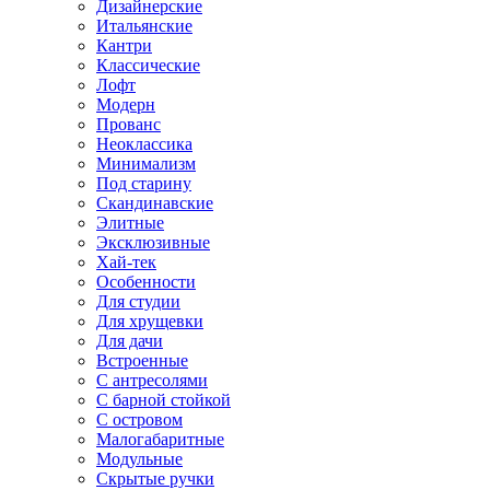
Дизайнерские
Итальянские
Кантри
Классические
Лофт
Модерн
Прованс
Неоклассика
Минимализм
Под старину
Скандинавские
Элитные
Эксклюзивные
Хай-тек
Особенности
Для студии
Для хрущевки
Для дачи
Встроенные
С антресолями
С барной стойкой
С островом
Малогабаритные
Модульные
Скрытые ручки