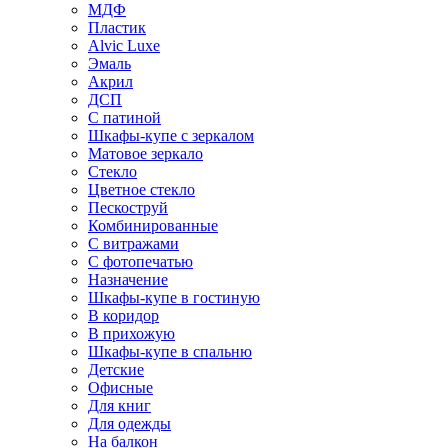
МДФ
Пластик
Alvic Luxe
Эмаль
Акрил
ДСП
С патиной
Шкафы-купе с зеркалом
Матовое зеркало
Стекло
Цветное стекло
Пескоструй
Комбинированные
С витражами
С фотопечатью
Назначение
Шкафы-купе в гостиную
В коридор
В прихожую
Шкафы-купе в спальню
Детские
Офисные
Для книг
Для одежды
На балкон