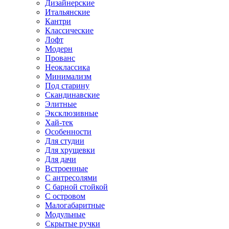
Дизайнерские
Итальянские
Кантри
Классические
Лофт
Модерн
Прованс
Неоклассика
Минимализм
Под старину
Скандинавские
Элитные
Эксклюзивные
Хай-тек
Особенности
Для студии
Для хрущевки
Для дачи
Встроенные
С антресолями
С барной стойкой
С островом
Малогабаритные
Модульные
Скрытые ручки