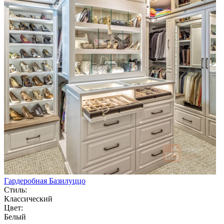
Гардеробная Базилуццо
Стиль:
Классический
Цвет:
Белый