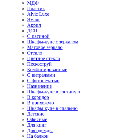
МДФ
Пластик
Alvic Luxe
Эмаль
Акрил
ДСП
С патиной
Шкафы-купе с зеркалом
Матовое зеркало
Стекло
Цветное стекло
Пескоструй
Комбинированные
С витражами
С фотопечатью
Назначение
Шкафы-купе в гостиную
В коридор
В прихожую
Шкафы-купе в спальню
Детские
Офисные
Для книг
Для одежды
На балкон