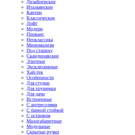
Дизайнерские
Итальянские
Кантри
Классические
Лофт
Модерн
Прованс
Неоклассика
Минимализм
Под старину
Скандинавские
Элитные
Эксклюзивные
Хай-тек
Особенности
Для студии
Для хрущевки
Для дачи
Встроенные
С антресолями
С барной стойкой
С островом
Малогабаритные
Модульные
Скрытые ручки