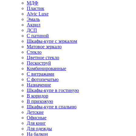
МДФ
Пластик
Alvic Luxe
Эмаль
Акрил
ДСП
С патиной
Шкафы-купе с зеркалом
Матовое зеркало
Стекло
Цветное стекло
Пескоструй
Комбинированные
С витражами
С фотопечатью
Назначение
Шкафы-купе в гостиную
В коридор
В прихожую
Шкафы-купе в спальню
Детские
Офисные
Для книг
Для одежды
На балкон