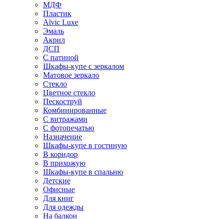
МДФ
Пластик
Alvic Luxe
Эмаль
Акрил
ДСП
С патиной
Шкафы-купе с зеркалом
Матовое зеркало
Стекло
Цветное стекло
Пескоструй
Комбинированные
С витражами
С фотопечатью
Назначение
Шкафы-купе в гостиную
В коридор
В прихожую
Шкафы-купе в спальню
Детские
Офисные
Для книг
Для одежды
На балкон