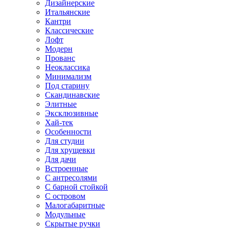
Дизайнерские
Итальянские
Кантри
Классические
Лофт
Модерн
Прованс
Неоклассика
Минимализм
Под старину
Скандинавские
Элитные
Эксклюзивные
Хай-тек
Особенности
Для студии
Для хрущевки
Для дачи
Встроенные
С антресолями
С барной стойкой
С островом
Малогабаритные
Модульные
Скрытые ручки