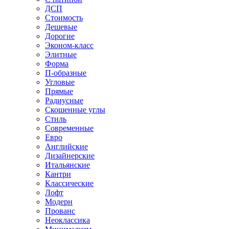
ДСП
Стоимость
Дешевые
Дорогие
Эконом-класс
Элитные
Форма
П-образные
Угловые
Прямые
Радиусные
Скошенные углы
Стиль
Современные
Евро
Английские
Дизайнерские
Итальянские
Кантри
Классические
Лофт
Модерн
Прованс
Неоклассика