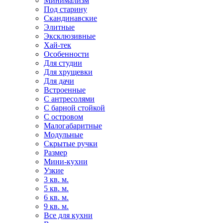
Минимализм
Под старину
Скандинавские
Элитные
Эксклюзивные
Хай-тек
Особенности
Для студии
Для хрущевки
Для дачи
Встроенные
С антресолями
С барной стойкой
С островом
Малогабаритные
Модульные
Скрытые ручки
Размер
Мини-кухни
Узкие
3 кв. м.
5 кв. м.
6 кв. м.
9 кв. м.
Все для кухни