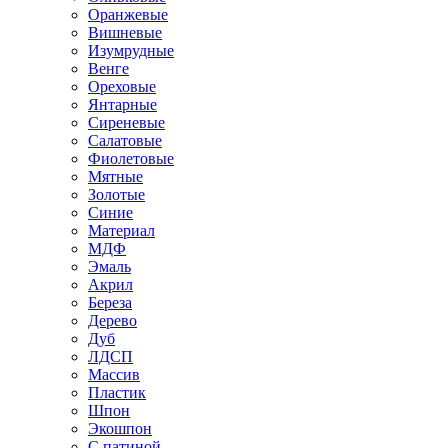
Оранжевые
Вишневые
Изумрудные
Венге
Ореховые
Янтарные
Сиреневые
Салатовые
Фиолетовые
Мятные
Золотые
Синие
Материал
МДФ
Эмаль
Акрил
Береза
Дерево
Дуб
ЛДСП
Массив
Пластик
Шпон
Экошпон
С патиной