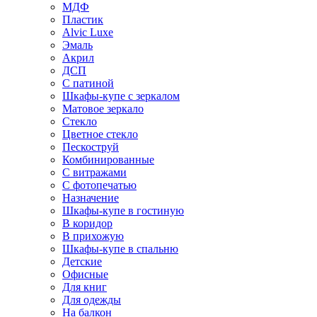
МДФ
Пластик
Alvic Luxe
Эмаль
Акрил
ДСП
С патиной
Шкафы-купе с зеркалом
Матовое зеркало
Стекло
Цветное стекло
Пескоструй
Комбинированные
С витражами
С фотопечатью
Назначение
Шкафы-купе в гостиную
В коридор
В прихожую
Шкафы-купе в спальню
Детские
Офисные
Для книг
Для одежды
На балкон