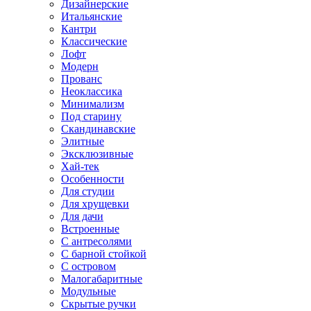
Дизайнерские
Итальянские
Кантри
Классические
Лофт
Модерн
Прованс
Неоклассика
Минимализм
Под старину
Скандинавские
Элитные
Эксклюзивные
Хай-тек
Особенности
Для студии
Для хрущевки
Для дачи
Встроенные
С антресолями
С барной стойкой
С островом
Малогабаритные
Модульные
Скрытые ручки