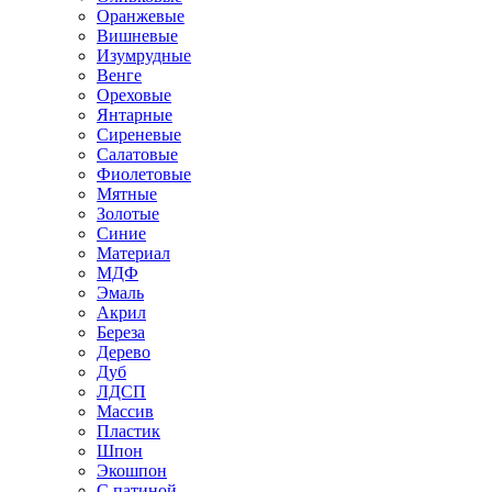
Оранжевые
Вишневые
Изумрудные
Венге
Ореховые
Янтарные
Сиреневые
Салатовые
Фиолетовые
Мятные
Золотые
Синие
Материал
МДФ
Эмаль
Акрил
Береза
Дерево
Дуб
ЛДСП
Массив
Пластик
Шпон
Экошпон
С патиной