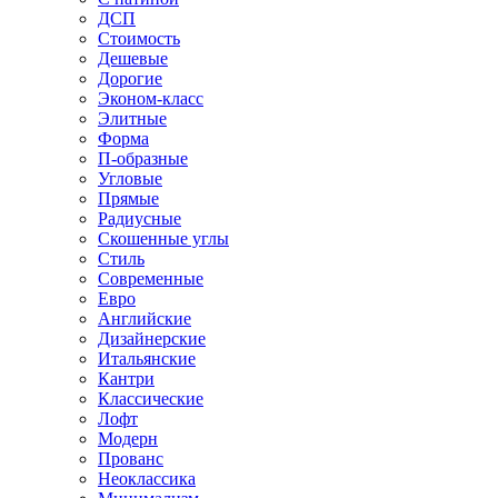
ДСП
Стоимость
Дешевые
Дорогие
Эконом-класс
Элитные
Форма
П-образные
Угловые
Прямые
Радиусные
Скошенные углы
Стиль
Современные
Евро
Английские
Дизайнерские
Итальянские
Кантри
Классические
Лофт
Модерн
Прованс
Неоклассика