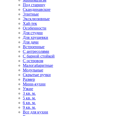
Минимализм
Под старину
Скандинавские
Элитные
Эксклюзивные
Хай-тек
Особенности
Для студии
Для хрущевки
Для дачи
Встроенные
С антресолями
С барной стойкой
С островом
Малогабаритные
Модульные
Скрытые ручки
Размер
Мини-кухни
Узкие
3 кв. м.
5 кв. м.
6 кв. м.
9 кв. м.
Все для кухни