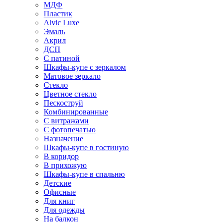
МДФ
Пластик
Alvic Luxe
Эмаль
Акрил
ДСП
С патиной
Шкафы-купе с зеркалом
Матовое зеркало
Стекло
Цветное стекло
Пескоструй
Комбинированные
С витражами
С фотопечатью
Назначение
Шкафы-купе в гостиную
В коридор
В прихожую
Шкафы-купе в спальню
Детские
Офисные
Для книг
Для одежды
На балкон