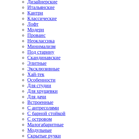
Дизайнерские
Итальянские
Кантри
Классические
Лофт
Модерн
Прованс
Неоклассика
Минимализм
Под старину
Скандинавские
Элитные
Эксклюзивные
Хай-тек
Особенности
Для студии
Для хрущевки
Для дачи
Встроенные
С антресолями
С барной стойкой
С островом
Малогабаритные
Модульные
Скрытые ручки