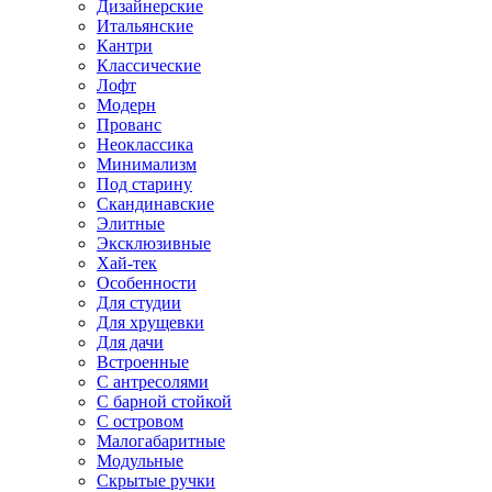
Дизайнерские
Итальянские
Кантри
Классические
Лофт
Модерн
Прованс
Неоклассика
Минимализм
Под старину
Скандинавские
Элитные
Эксклюзивные
Хай-тек
Особенности
Для студии
Для хрущевки
Для дачи
Встроенные
С антресолями
С барной стойкой
С островом
Малогабаритные
Модульные
Скрытые ручки