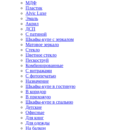
МДФ
Пластик
Alvic Luxe
Эмаль
Акрил
ДСП
С патиной
Шкафы-купе с зеркалом
Матовое зеркало
Стекло
Цветное стекло
Пескоструй
Комбинированные
С витражами
С фотопечатью
Назначение
Шкафы-купе в гостиную
В коридор
В прихожую
Шкафы-купе в спальню
Детские
Офисные
Для книг
Для одежды
На балкон