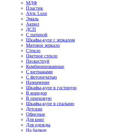
МДФ
Пластик
Alvic Luxe
Эмаль
Акрил
ДСП
С патиной
Шкафы-купе с зеркалом
Матовое зеркало
Стекло
Цветное стекло
Пескоструй
Комбинированные
С витражами
С фотопечатью
Назначение
Шкафы-купе в гостиную
В коридор
В прихожую
Шкафы-купе в спальню
Детские
Офисные
Для книг
Для одежды
На балкон