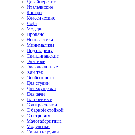
Дизайнерские
Итальянские
Кантри
Классические
Лофт
Модерн
Прованс
Неоклассика
Минимализм
Под старину
Скандинавские
Элитные
Эксклюзивные
Хай-тек
Особенности
Для студии
Для хрущевки
Для дачи
Встроенные
С антресолями
С барной стойкой
С островом
Малогабаритные
Модульные
Скрытые ручки