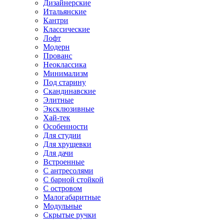
Дизайнерские
Итальянские
Кантри
Классические
Лофт
Модерн
Прованс
Неоклассика
Минимализм
Под старину
Скандинавские
Элитные
Эксклюзивные
Хай-тек
Особенности
Для студии
Для хрущевки
Для дачи
Встроенные
С антресолями
С барной стойкой
С островом
Малогабаритные
Модульные
Скрытые ручки