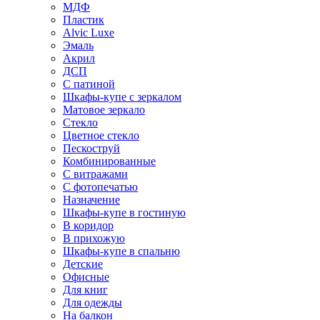
МДФ
Пластик
Alvic Luxe
Эмаль
Акрил
ДСП
С патиной
Шкафы-купе с зеркалом
Матовое зеркало
Стекло
Цветное стекло
Пескоструй
Комбинированные
С витражами
С фотопечатью
Назначение
Шкафы-купе в гостиную
В коридор
В прихожую
Шкафы-купе в спальню
Детские
Офисные
Для книг
Для одежды
На балкон