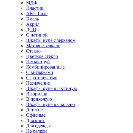
МДФ
Пластик
Alvic Luxe
Эмаль
Акрил
ДСП
С патиной
Шкафы-купе с зеркалом
Матовое зеркало
Стекло
Цветное стекло
Пескоструй
Комбинированные
С витражами
С фотопечатью
Назначение
Шкафы-купе в гостиную
В коридор
В прихожую
Шкафы-купе в спальню
Детские
Офисные
Для книг
Для одежды
На балкон