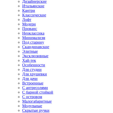
Дизайнерские
Итальянские
Кантри
Классические
Лофт
Модерн
Прованс
Неоклассика
Минимализм
Под старину
Скандинавские
Элитные
Эксклюзивные
Хай-тек
Особенности
Для студии
Для хрущевки
Для дачи
Встроенные
С антресолями
С барной стойкой
С островом
Малогабаритные
Модульные
Скрытые ручки