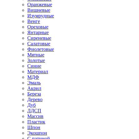
Оранжевые
Вишневые
Изумрудные
Венге
Ореховые
Янтарные
Сиреневые
Салатовые
Фиолетовые
Мятные
Золотые
Синие
Материал
МДФ
Эмаль
Акрил
Береза
Дерево
Дуб
ЛДСП
Массив
Пластик
Шпон
Экошпон
С патиной