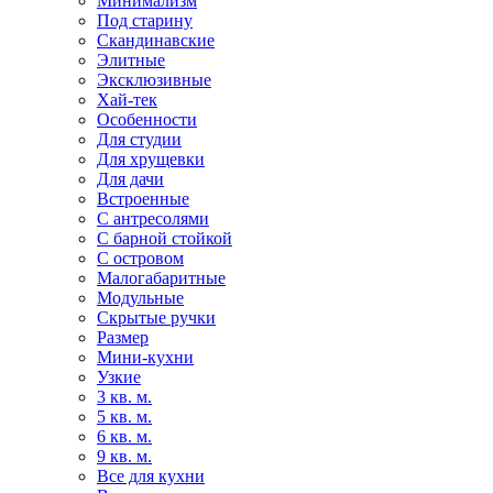
Минимализм
Под старину
Скандинавские
Элитные
Эксклюзивные
Хай-тек
Особенности
Для студии
Для хрущевки
Для дачи
Встроенные
С антресолями
С барной стойкой
С островом
Малогабаритные
Модульные
Скрытые ручки
Размер
Мини-кухни
Узкие
3 кв. м.
5 кв. м.
6 кв. м.
9 кв. м.
Все для кухни