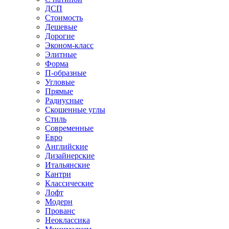
ДСП
Стоимость
Дешевые
Дорогие
Эконом-класс
Элитные
Форма
П-образные
Угловые
Прямые
Радиусные
Скошенные углы
Стиль
Современные
Евро
Английские
Дизайнерские
Итальянские
Кантри
Классические
Лофт
Модерн
Прованс
Неоклассика