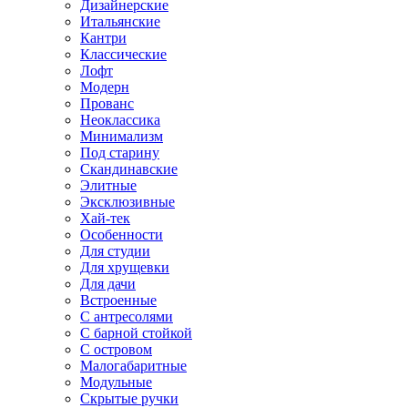
Дизайнерские
Итальянские
Кантри
Классические
Лофт
Модерн
Прованс
Неоклассика
Минимализм
Под старину
Скандинавские
Элитные
Эксклюзивные
Хай-тек
Особенности
Для студии
Для хрущевки
Для дачи
Встроенные
С антресолями
С барной стойкой
С островом
Малогабаритные
Модульные
Скрытые ручки