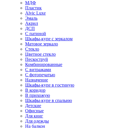
МДФ
Пластик
Alvic Luxe
Эмаль
Акрил
ДСП
С патиной
Шкафы-купе с зеркалом
Матовое зеркало
Стекло
Цветное стекло
Пескоструй
Комбинированные
С витражами
С фотопечатью
Назначение
Шкафы-купе в гостиную
В коридор
В прихожую
Шкафы-купе в спальню
Детские
Офисные
Для книг
Для одежды
На балкон