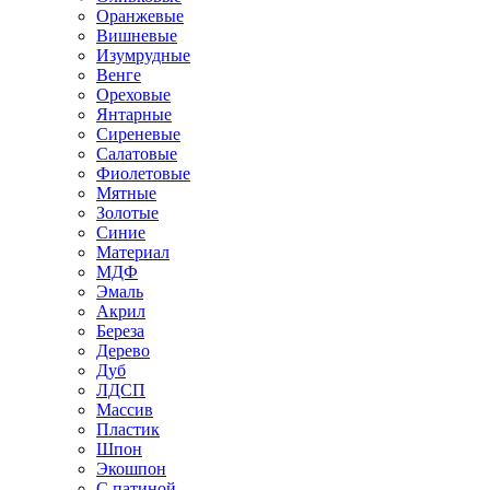
Оранжевые
Вишневые
Изумрудные
Венге
Ореховые
Янтарные
Сиреневые
Салатовые
Фиолетовые
Мятные
Золотые
Синие
Материал
МДФ
Эмаль
Акрил
Береза
Дерево
Дуб
ЛДСП
Массив
Пластик
Шпон
Экошпон
С патиной