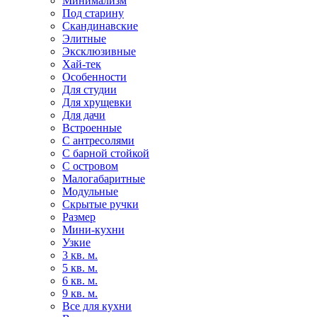
Минимализм
Под старину
Скандинавские
Элитные
Эксклюзивные
Хай-тек
Особенности
Для студии
Для хрущевки
Для дачи
Встроенные
С антресолями
С барной стойкой
С островом
Малогабаритные
Модульные
Скрытые ручки
Размер
Мини-кухни
Узкие
3 кв. м.
5 кв. м.
6 кв. м.
9 кв. м.
Все для кухни