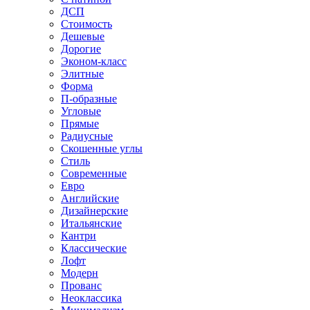
ДСП
Стоимость
Дешевые
Дорогие
Эконом-класс
Элитные
Форма
П-образные
Угловые
Прямые
Радиусные
Скошенные углы
Стиль
Современные
Евро
Английские
Дизайнерские
Итальянские
Кантри
Классические
Лофт
Модерн
Прованс
Неоклассика