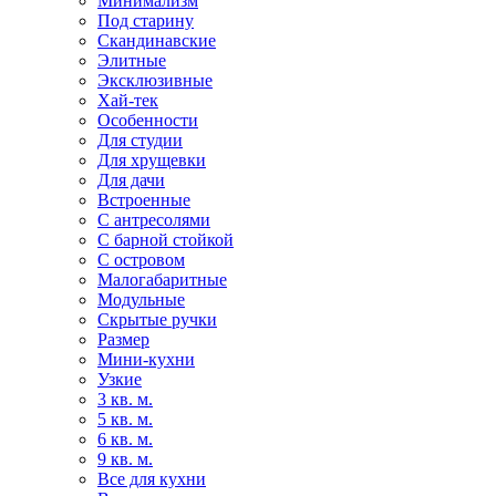
Минимализм
Под старину
Скандинавские
Элитные
Эксклюзивные
Хай-тек
Особенности
Для студии
Для хрущевки
Для дачи
Встроенные
С антресолями
С барной стойкой
С островом
Малогабаритные
Модульные
Скрытые ручки
Размер
Мини-кухни
Узкие
3 кв. м.
5 кв. м.
6 кв. м.
9 кв. м.
Все для кухни