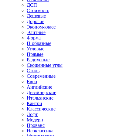
ДСП
Стоимость
Дешевые
Дорогие
Эконом-класс
Элитные
Форма
П-образные
Угловые
Прямые
Радиусные
Скошенные углы
Стиль
Современные
Евро
Английские
Дизайнерские
Итальянские
Кантри
Классические
Лофт
Модерн
Прованс
Неоклассика