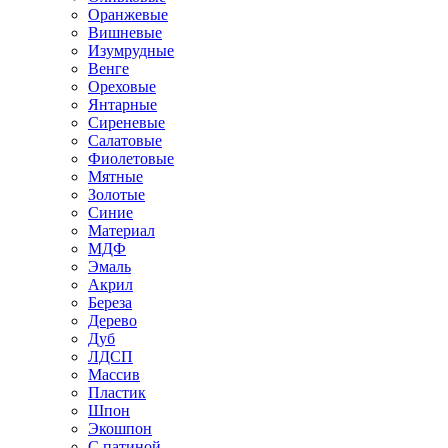
Оранжевые
Вишневые
Изумрудные
Венге
Ореховые
Янтарные
Сиреневые
Салатовые
Фиолетовые
Мятные
Золотые
Синие
Материал
МДФ
Эмаль
Акрил
Береза
Дерево
Дуб
ЛДСП
Массив
Пластик
Шпон
Экошпон
С патиной