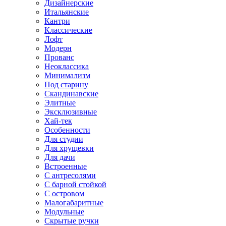
Дизайнерские
Итальянские
Кантри
Классические
Лофт
Модерн
Прованс
Неоклассика
Минимализм
Под старину
Скандинавские
Элитные
Эксклюзивные
Хай-тек
Особенности
Для студии
Для хрущевки
Для дачи
Встроенные
С антресолями
С барной стойкой
С островом
Малогабаритные
Модульные
Скрытые ручки