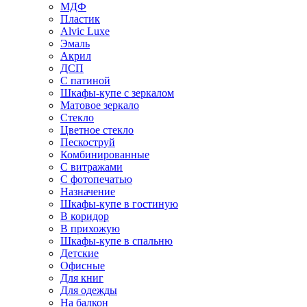
МДФ
Пластик
Alvic Luxe
Эмаль
Акрил
ДСП
С патиной
Шкафы-купе с зеркалом
Матовое зеркало
Стекло
Цветное стекло
Пескоструй
Комбинированные
С витражами
С фотопечатью
Назначение
Шкафы-купе в гостиную
В коридор
В прихожую
Шкафы-купе в спальню
Детские
Офисные
Для книг
Для одежды
На балкон