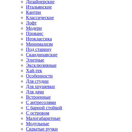
Дизайнерские
Итальянские
Кантри
Классические
Лофт
Модерн
Прованс
Неоклассика
Минимализм
Под старину
Скандинавские
Элитные
Эксклюзивные
Хай-тек
Особенности
Для студии
Для хрущевки
Для дачи
Встроенные
С антресолями
С барной стойкой
С островом
Малогабаритные
Модульные
Скрытые ручки