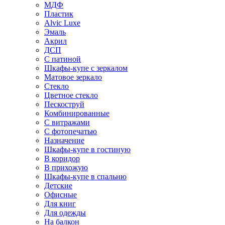
МДФ
Пластик
Alvic Luxe
Эмаль
Акрил
ДСП
С патиной
Шкафы-купе с зеркалом
Матовое зеркало
Стекло
Цветное стекло
Пескоструй
Комбинированные
С витражами
С фотопечатью
Назначение
Шкафы-купе в гостиную
В коридор
В прихожую
Шкафы-купе в спальню
Детские
Офисные
Для книг
Для одежды
На балкон