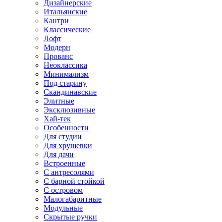
Дизайнерские
Итальянские
Кантри
Классические
Лофт
Модерн
Прованс
Неоклассика
Минимализм
Под старину
Скандинавские
Элитные
Эксклюзивные
Хай-тек
Особенности
Для студии
Для хрущевки
Для дачи
Встроенные
С антресолями
С барной стойкой
С островом
Малогабаритные
Модульные
Скрытые ручки