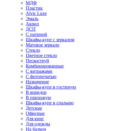
МДФ
Пластик
Alvic Luxe
Эмаль
Акрил
ДСП
С патиной
Шкафы-купе с зеркалом
Матовое зеркало
Стекло
Цветное стекло
Пескоструй
Комбинированные
С витражами
С фотопечатью
Назначение
Шкафы-купе в гостиную
В коридор
В прихожую
Шкафы-купе в спальню
Детские
Офисные
Для книг
Для одежды
На балкон