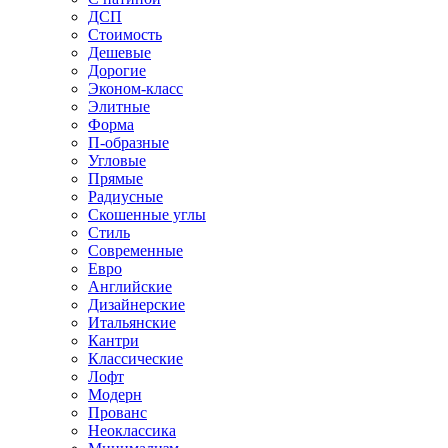
ДСП
Стоимость
Дешевые
Дорогие
Эконом-класс
Элитные
Форма
П-образные
Угловые
Прямые
Радиусные
Скошенные углы
Стиль
Современные
Евро
Английские
Дизайнерские
Итальянские
Кантри
Классические
Лофт
Модерн
Прованс
Неоклассика