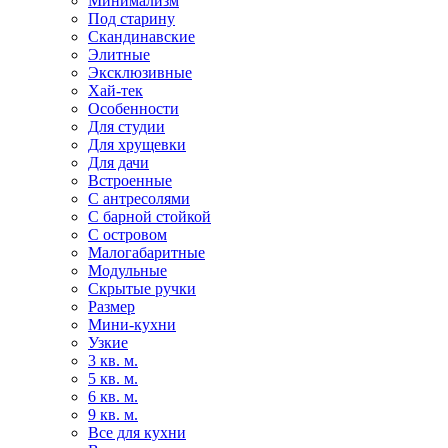
Минимализм
Под старину
Скандинавские
Элитные
Эксклюзивные
Хай-тек
Особенности
Для студии
Для хрущевки
Для дачи
Встроенные
С антресолями
С барной стойкой
С островом
Малогабаритные
Модульные
Скрытые ручки
Размер
Мини-кухни
Узкие
3 кв. м.
5 кв. м.
6 кв. м.
9 кв. м.
Все для кухни