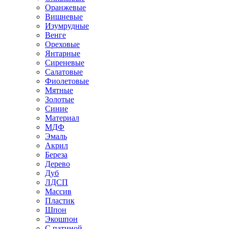
Оранжевые
Вишневые
Изумрудные
Венге
Ореховые
Янтарные
Сиреневые
Салатовые
Фиолетовые
Мятные
Золотые
Синие
Материал
МДФ
Эмаль
Акрил
Береза
Дерево
Дуб
ЛДСП
Массив
Пластик
Шпон
Экошпон
С патиной