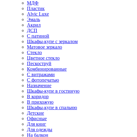
МДФ
Пластик
Alvic Luxe
Эмаль
Акрил
ДСП
С патиной
Шкафы-купе с зеркалом
Матовое зеркало
Стекло
Цветное стекло
Пескоструй
Комбинированные
С витражами
С фотопечатью
Назначение
Шкафы-купе в гостиную
В коридор
В прихожую
Шкафы-купе в спальню
Детские
Офисные
Для книг
Для одежды
На балкон