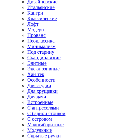
Дизайнерские
Итальянские
Кантри
Классические
Лофт
Модерн
Прованс
Неоклассика
Минимализм
Под старину
Скандинавские
Элитные
Эксклюзивные
Хай-тек
Особенности
Для студии
Для хрущевки
Для дачи
Встроенные
С антресолями
С барной стойкой
С островом
Малогабаритные
Модульные
Скрытые ручки