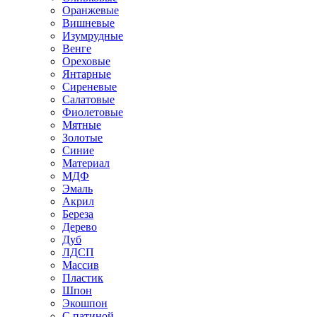
Оранжевые
Вишневые
Изумрудные
Венге
Ореховые
Янтарные
Сиреневые
Салатовые
Фиолетовые
Мятные
Золотые
Синие
Материал
МДФ
Эмаль
Акрил
Береза
Дерево
Дуб
ЛДСП
Массив
Пластик
Шпон
Экошпон
С патиной