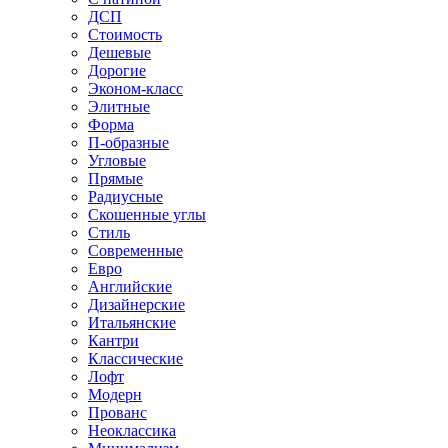
ДСП
Стоимость
Дешевые
Дорогие
Эконом-класс
Элитные
Форма
П-образные
Угловые
Прямые
Радиусные
Скошенные углы
Стиль
Современные
Евро
Английские
Дизайнерские
Итальянские
Кантри
Классические
Лофт
Модерн
Прованс
Неоклассика