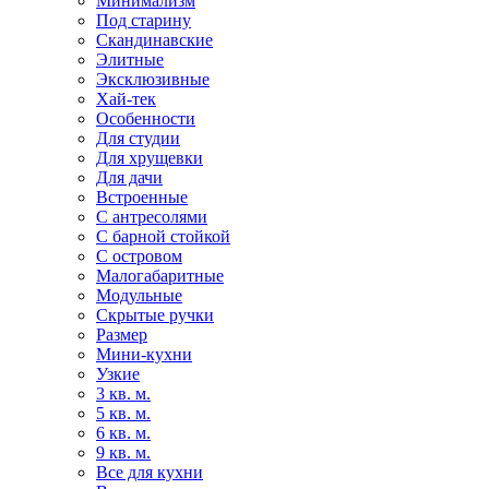
Минимализм
Под старину
Скандинавские
Элитные
Эксклюзивные
Хай-тек
Особенности
Для студии
Для хрущевки
Для дачи
Встроенные
С антресолями
С барной стойкой
С островом
Малогабаритные
Модульные
Скрытые ручки
Размер
Мини-кухни
Узкие
3 кв. м.
5 кв. м.
6 кв. м.
9 кв. м.
Все для кухни