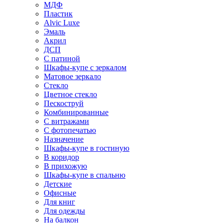
МДФ
Пластик
Alvic Luxe
Эмаль
Акрил
ДСП
С патиной
Шкафы-купе с зеркалом
Матовое зеркало
Стекло
Цветное стекло
Пескоструй
Комбинированные
С витражами
С фотопечатью
Назначение
Шкафы-купе в гостиную
В коридор
В прихожую
Шкафы-купе в спальню
Детские
Офисные
Для книг
Для одежды
На балкон