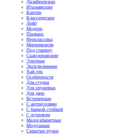
Дизайнерские
Итальянские
Кантри
Классические
Лофт
Модерн
Прованс
Неоклассика
Минимализм
Под старину
Скандинавские
Элитные
Эксклюзивные
Хай-тек
Особенности
Для студии
Для хрущевки
Для дачи
Встроенные
С антресолями
С барной стойкой
С островом
Малогабаритные
Модульные
Скрытые ручки