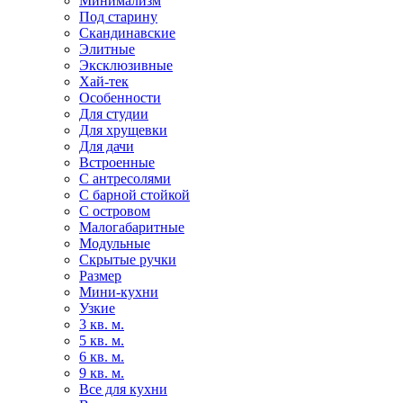
Минимализм
Под старину
Скандинавские
Элитные
Эксклюзивные
Хай-тек
Особенности
Для студии
Для хрущевки
Для дачи
Встроенные
С антресолями
С барной стойкой
С островом
Малогабаритные
Модульные
Скрытые ручки
Размер
Мини-кухни
Узкие
3 кв. м.
5 кв. м.
6 кв. м.
9 кв. м.
Все для кухни