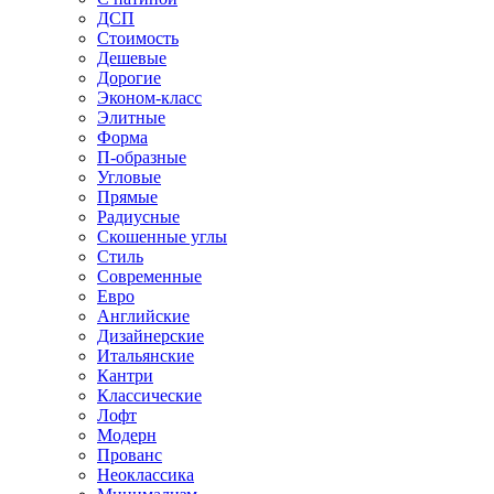
ДСП
Стоимость
Дешевые
Дорогие
Эконом-класс
Элитные
Форма
П-образные
Угловые
Прямые
Радиусные
Скошенные углы
Стиль
Современные
Евро
Английские
Дизайнерские
Итальянские
Кантри
Классические
Лофт
Модерн
Прованс
Неоклассика