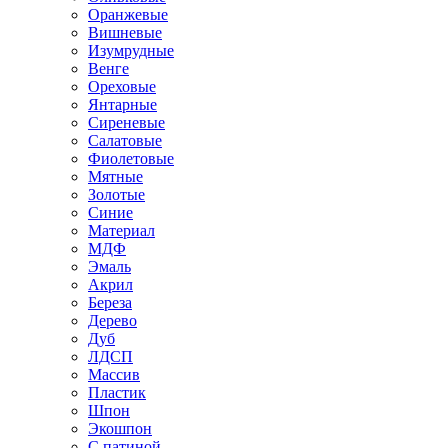
Оранжевые
Вишневые
Изумрудные
Венге
Ореховые
Янтарные
Сиреневые
Салатовые
Фиолетовые
Мятные
Золотые
Синие
Материал
МДФ
Эмаль
Акрил
Береза
Дерево
Дуб
ЛДСП
Массив
Пластик
Шпон
Экошпон
С патиной