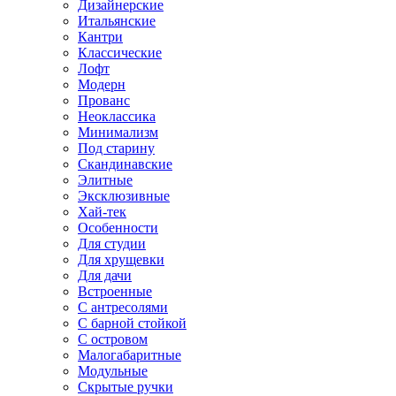
Дизайнерские
Итальянские
Кантри
Классические
Лофт
Модерн
Прованс
Неоклассика
Минимализм
Под старину
Скандинавские
Элитные
Эксклюзивные
Хай-тек
Особенности
Для студии
Для хрущевки
Для дачи
Встроенные
С антресолями
С барной стойкой
С островом
Малогабаритные
Модульные
Скрытые ручки