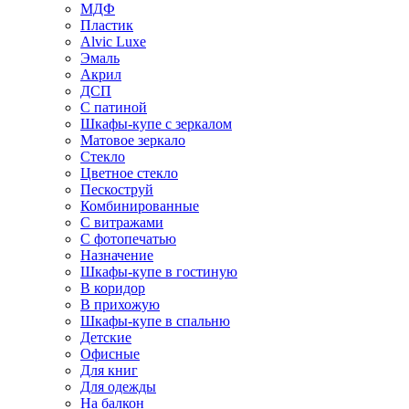
МДФ
Пластик
Alvic Luxe
Эмаль
Акрил
ДСП
С патиной
Шкафы-купе с зеркалом
Матовое зеркало
Стекло
Цветное стекло
Пескоструй
Комбинированные
С витражами
С фотопечатью
Назначение
Шкафы-купе в гостиную
В коридор
В прихожую
Шкафы-купе в спальню
Детские
Офисные
Для книг
Для одежды
На балкон