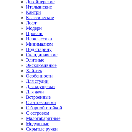
Дизайнерские
Итальянские
Кантри
Классические
Лофт
Модерн
Прованс
Неоклассика
Минимализм
Под старину
Скандинавские
Элитные
Эксклюзивные
Хай-тек
Особенности
Для студии
Для хрущевки
Для дачи
Встроенные
С антресолями
С барной стойкой
С островом
Малогабаритные
Модульные
Скрытые ручки