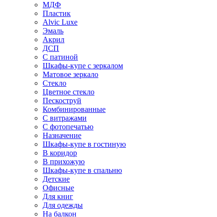
МДФ
Пластик
Alvic Luxe
Эмаль
Акрил
ДСП
С патиной
Шкафы-купе с зеркалом
Матовое зеркало
Стекло
Цветное стекло
Пескоструй
Комбинированные
С витражами
С фотопечатью
Назначение
Шкафы-купе в гостиную
В коридор
В прихожую
Шкафы-купе в спальню
Детские
Офисные
Для книг
Для одежды
На балкон