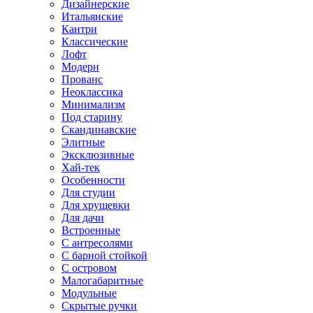
Дизайнерские
Итальянские
Кантри
Классические
Лофт
Модерн
Прованс
Неоклассика
Минимализм
Под старину
Скандинавские
Элитные
Эксклюзивные
Хай-тек
Особенности
Для студии
Для хрущевки
Для дачи
Встроенные
С антресолями
С барной стойкой
С островом
Малогабаритные
Модульные
Скрытые ручки