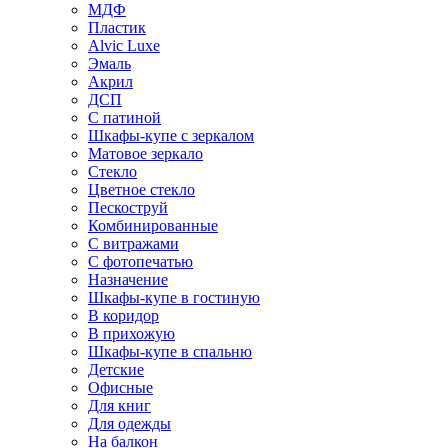
МДФ
Пластик
Alvic Luxe
Эмаль
Акрил
ДСП
С патиной
Шкафы-купе с зеркалом
Матовое зеркало
Стекло
Цветное стекло
Пескоструй
Комбинированные
С витражами
С фотопечатью
Назначение
Шкафы-купе в гостиную
В коридор
В прихожую
Шкафы-купе в спальню
Детские
Офисные
Для книг
Для одежды
На балкон