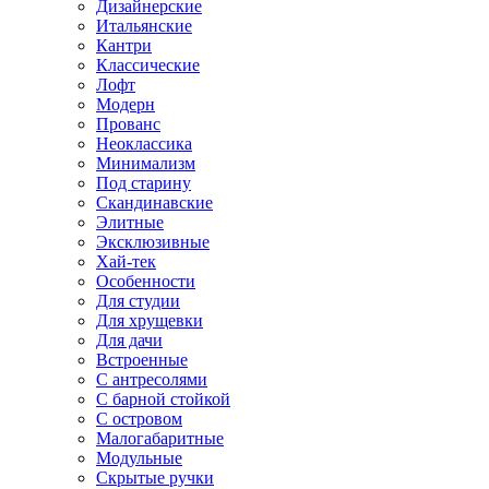
Дизайнерские
Итальянские
Кантри
Классические
Лофт
Модерн
Прованс
Неоклассика
Минимализм
Под старину
Скандинавские
Элитные
Эксклюзивные
Хай-тек
Особенности
Для студии
Для хрущевки
Для дачи
Встроенные
С антресолями
С барной стойкой
С островом
Малогабаритные
Модульные
Скрытые ручки