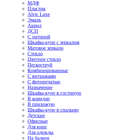
МДФ
Пластик
Alvic Luxe
Эмаль
Акрил
ДСП
С патиной
Шкафы-купе с зеркалом
Матовое зеркало
Стекло
Цветное стекло
Пескоструй
Комбинированные
С витражами
С фотопечатью
Назначение
Шкафы-купе в гостиную
В коридор
В прихожую
Шкафы-купе в спальню
Детские
Офисные
Для книг
Для одежды
На балкон