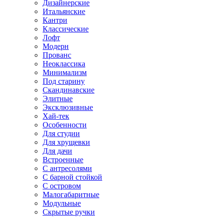
Дизайнерские
Итальянские
Кантри
Классические
Лофт
Модерн
Прованс
Неоклассика
Минимализм
Под старину
Скандинавские
Элитные
Эксклюзивные
Хай-тек
Особенности
Для студии
Для хрущевки
Для дачи
Встроенные
С антресолями
С барной стойкой
С островом
Малогабаритные
Модульные
Скрытые ручки