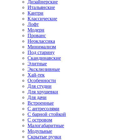
Дизайнерские
Итальянские
Кантри
Классические
Лофт
Модерн
Прованс
Неоклассика
Минимализм
Под старину
Скандинавские
Элитные
Эксклюзивные
Хай-тек
Особенности
Для студии
Для хрущевки
Для дачи
Встроенные
С антресолями
С барной стойкой
С островом
Малогабаритные
Модульные
Скрытые ручки