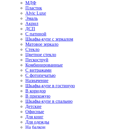
МДФ
Пластик
Alvic Luxe
Эмаль
Акрил
ДСП
С патиной
Шкафы-купе с зеркалом
Матовое зеркало
Стекло
Цветное стекло
Пескоструй
Комбинированные
С витражами
С фотопечатью
Назначение
Шкафы-купе в гостиную
В коридор
В прихожую
Шкафы-купе в спальню
Детские
Офисные
Для книг
Для одежды
На балкон