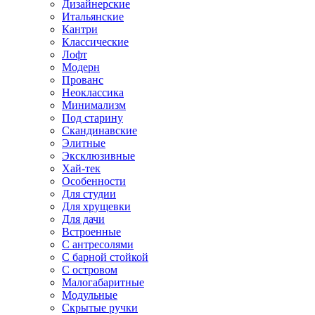
Дизайнерские
Итальянские
Кантри
Классические
Лофт
Модерн
Прованс
Неоклассика
Минимализм
Под старину
Скандинавские
Элитные
Эксклюзивные
Хай-тек
Особенности
Для студии
Для хрущевки
Для дачи
Встроенные
С антресолями
С барной стойкой
С островом
Малогабаритные
Модульные
Скрытые ручки