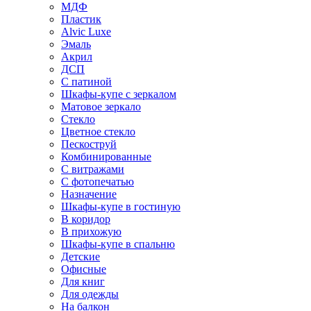
МДФ
Пластик
Alvic Luxe
Эмаль
Акрил
ДСП
С патиной
Шкафы-купе с зеркалом
Матовое зеркало
Стекло
Цветное стекло
Пескоструй
Комбинированные
С витражами
С фотопечатью
Назначение
Шкафы-купе в гостиную
В коридор
В прихожую
Шкафы-купе в спальню
Детские
Офисные
Для книг
Для одежды
На балкон