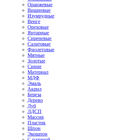
Оранжевые
Вишневые
Изумрудные
Венге
Ореховые
Янтарные
Сиреневые
Салатовые
Фиолетовые
Мятные
Золотые
Синие
Материал
МДФ
Эмаль
Акрил
Береза
Дерево
Дуб
ЛДСП
Массив
Пластик
Шпон
Экошпон
С патиной