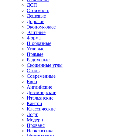
ДСП
Стоимость
Дешевые
Дорогие
Эконом-класс
Элитные
Форма
П-образные
Угловые
Прямые
Радиусные
Скошенные углы
Стиль
Современные
Евро
Английские
Дизайнерские
Итальянские
Кантри
Классические
Лофт
Модерн
Прованс
Неоклассика