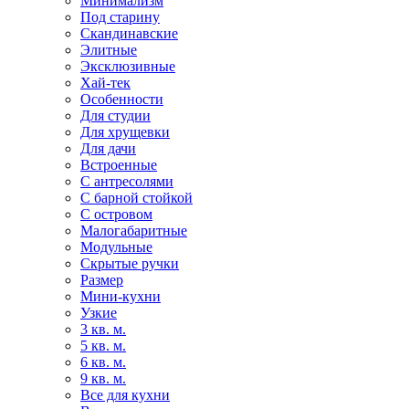
Минимализм
Под старину
Скандинавские
Элитные
Эксклюзивные
Хай-тек
Особенности
Для студии
Для хрущевки
Для дачи
Встроенные
С антресолями
С барной стойкой
С островом
Малогабаритные
Модульные
Скрытые ручки
Размер
Мини-кухни
Узкие
3 кв. м.
5 кв. м.
6 кв. м.
9 кв. м.
Все для кухни