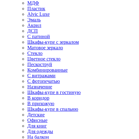
МДФ
Пластик
Alvic Luxe
Эмаль
Акрил
ДСП
С патиной
Шкафы-купе с зеркалом
Матовое зеркало
Стекло
Цветное стекло
Пескоструй
Комбинированные
С витражами
С фотопечатью
Назначение
Шкафы-купе в гостиную
В коридор
В прихожую
Шкафы-купе в спальню
Детские
Офисные
Для книг
Для одежды
На балкон