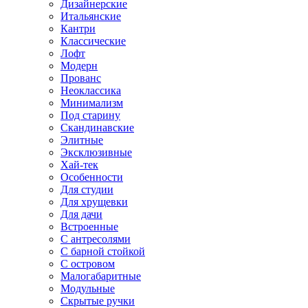
Дизайнерские
Итальянские
Кантри
Классические
Лофт
Модерн
Прованс
Неоклассика
Минимализм
Под старину
Скандинавские
Элитные
Эксклюзивные
Хай-тек
Особенности
Для студии
Для хрущевки
Для дачи
Встроенные
С антресолями
С барной стойкой
С островом
Малогабаритные
Модульные
Скрытые ручки