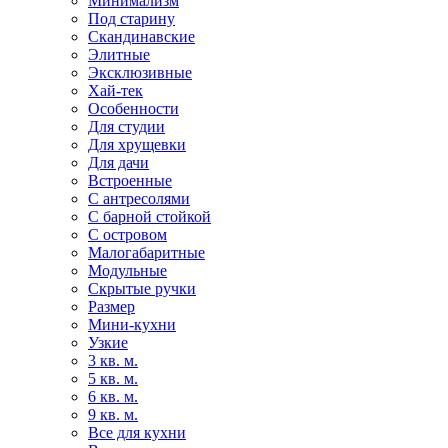
Минимализм
Под старину
Скандинавские
Элитные
Эксклюзивные
Хай-тек
Особенности
Для студии
Для хрущевки
Для дачи
Встроенные
С антресолями
С барной стойкой
С островом
Малогабаритные
Модульные
Скрытые ручки
Размер
Мини-кухни
Узкие
3 кв. м.
5 кв. м.
6 кв. м.
9 кв. м.
Все для кухни