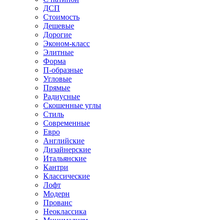
ДСП
Стоимость
Дешевые
Дорогие
Эконом-класс
Элитные
Форма
П-образные
Угловые
Прямые
Радиусные
Скошенные углы
Стиль
Современные
Евро
Английские
Дизайнерские
Итальянские
Кантри
Классические
Лофт
Модерн
Прованс
Неоклассика