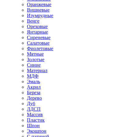
Оранжевые
Вишневые
Изумрудные
Венге
Ореховые
Янтарные
Сиреневые
Салатовые
Фиолетовые
Мятные
Золотые
Синие
Материал
МДФ
Эмаль
Акрил
Береза
Дерево
Дуб
ЛДСП
Массив
Пластик
Шпон
Экошпон
С патиной