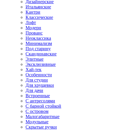
Дизайнерские
Итальянские
Кантри
Классические
Лофт
Модерн
Прованс
Неоклассика
Минимализм
Под старину
Скандинавские
Элитные
Эксклюзивные
Хай-тек
Особенности
Для студии
Для хрущевки
Для дачи
Встроенные
С антресолями
С барной стойкой
С островом
Малогабаритные
Модульные
Скрытые ручки