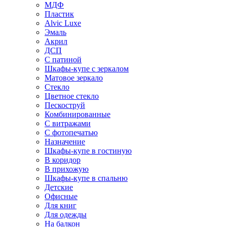
МДФ
Пластик
Alvic Luxe
Эмаль
Акрил
ДСП
С патиной
Шкафы-купе с зеркалом
Матовое зеркало
Стекло
Цветное стекло
Пескоструй
Комбинированные
С витражами
С фотопечатью
Назначение
Шкафы-купе в гостиную
В коридор
В прихожую
Шкафы-купе в спальню
Детские
Офисные
Для книг
Для одежды
На балкон