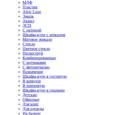
МДФ
Пластик
Alvic Luxe
Эмаль
Акрил
ДСП
С патиной
Шкафы-купе с зеркалом
Матовое зеркало
Стекло
Цветное стекло
Пескоструй
Комбинированные
С витражами
С фотопечатью
Назначение
Шкафы-купе в гостиную
В коридор
В прихожую
Шкафы-купе в спальню
Детские
Офисные
Для книг
Для одежды
На балкон