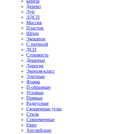
Береза
Дерево
Дуб
ЛДСП
Массив
Пластик
Шпон
Экошпон
С патиной
ДСП
Стоимость
Дешевые
Дорогие
Эконом-класс
Элитные
Форма
П-образные
Угловые
Прямые
Радиусные
Скошенные углы
Стиль
Современные
Евро
Английские