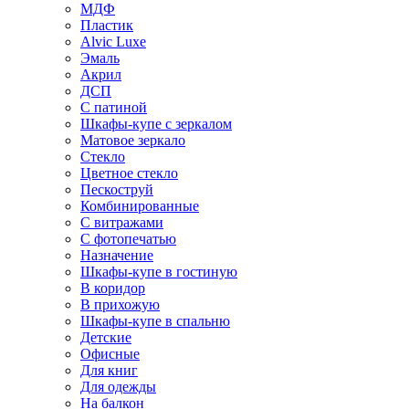
МДФ
Пластик
Alvic Luxe
Эмаль
Акрил
ДСП
С патиной
Шкафы-купе с зеркалом
Матовое зеркало
Стекло
Цветное стекло
Пескоструй
Комбинированные
С витражами
С фотопечатью
Назначение
Шкафы-купе в гостиную
В коридор
В прихожую
Шкафы-купе в спальню
Детские
Офисные
Для книг
Для одежды
На балкон