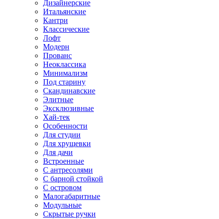
Дизайнерские
Итальянские
Кантри
Классические
Лофт
Модерн
Прованс
Неоклассика
Минимализм
Под старину
Скандинавские
Элитные
Эксклюзивные
Хай-тек
Особенности
Для студии
Для хрущевки
Для дачи
Встроенные
С антресолями
С барной стойкой
С островом
Малогабаритные
Модульные
Скрытые ручки