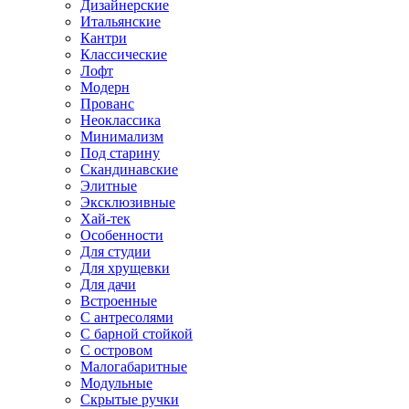
Дизайнерские
Итальянские
Кантри
Классические
Лофт
Модерн
Прованс
Неоклассика
Минимализм
Под старину
Скандинавские
Элитные
Эксклюзивные
Хай-тек
Особенности
Для студии
Для хрущевки
Для дачи
Встроенные
С антресолями
С барной стойкой
С островом
Малогабаритные
Модульные
Скрытые ручки