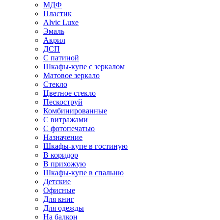
МДФ
Пластик
Alvic Luxe
Эмаль
Акрил
ДСП
С патиной
Шкафы-купе с зеркалом
Матовое зеркало
Стекло
Цветное стекло
Пескоструй
Комбинированные
С витражами
С фотопечатью
Назначение
Шкафы-купе в гостиную
В коридор
В прихожую
Шкафы-купе в спальню
Детские
Офисные
Для книг
Для одежды
На балкон