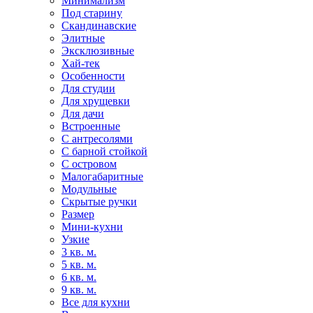
Минимализм
Под старину
Скандинавские
Элитные
Эксклюзивные
Хай-тек
Особенности
Для студии
Для хрущевки
Для дачи
Встроенные
С антресолями
С барной стойкой
С островом
Малогабаритные
Модульные
Скрытые ручки
Размер
Мини-кухни
Узкие
3 кв. м.
5 кв. м.
6 кв. м.
9 кв. м.
Все для кухни