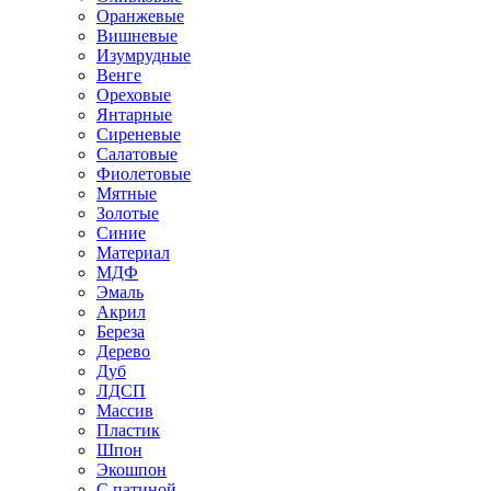
Оранжевые
Вишневые
Изумрудные
Венге
Ореховые
Янтарные
Сиреневые
Салатовые
Фиолетовые
Мятные
Золотые
Синие
Материал
МДФ
Эмаль
Акрил
Береза
Дерево
Дуб
ЛДСП
Массив
Пластик
Шпон
Экошпон
С патиной