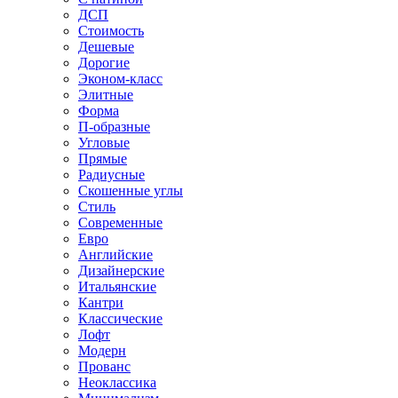
ДСП
Стоимость
Дешевые
Дорогие
Эконом-класс
Элитные
Форма
П-образные
Угловые
Прямые
Радиусные
Скошенные углы
Стиль
Современные
Евро
Английские
Дизайнерские
Итальянские
Кантри
Классические
Лофт
Модерн
Прованс
Неоклассика