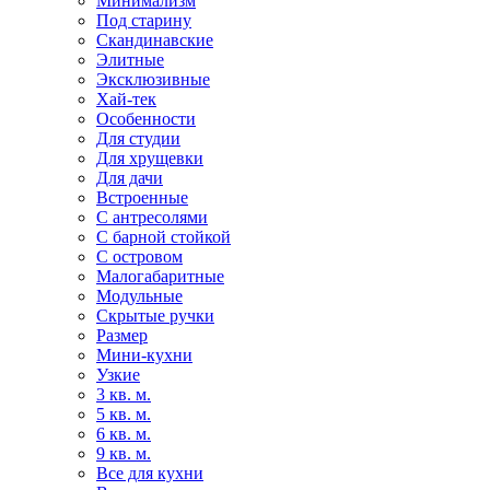
Минимализм
Под старину
Скандинавские
Элитные
Эксклюзивные
Хай-тек
Особенности
Для студии
Для хрущевки
Для дачи
Встроенные
С антресолями
С барной стойкой
С островом
Малогабаритные
Модульные
Скрытые ручки
Размер
Мини-кухни
Узкие
3 кв. м.
5 кв. м.
6 кв. м.
9 кв. м.
Все для кухни