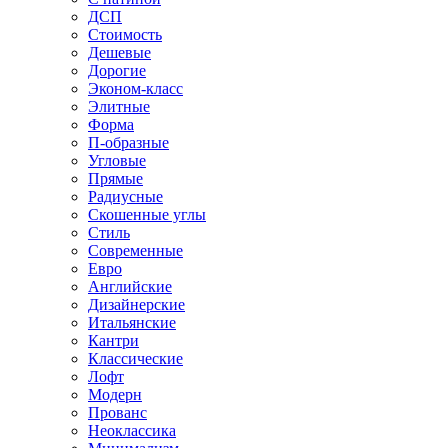
ДСП
Стоимость
Дешевые
Дорогие
Эконом-класс
Элитные
Форма
П-образные
Угловые
Прямые
Радиусные
Скошенные углы
Стиль
Современные
Евро
Английские
Дизайнерские
Итальянские
Кантри
Классические
Лофт
Модерн
Прованс
Неоклассика