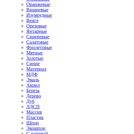
Оранжевые
Вишневые
Изумрудные
Венге
Ореховые
Янтарные
Сиреневые
Салатовые
Фиолетовые
Мятные
Золотые
Синие
Материал
МДФ
Эмаль
Акрил
Береза
Дерево
Дуб
ЛДСП
Массив
Пластик
Шпон
Экошпон
С патиной