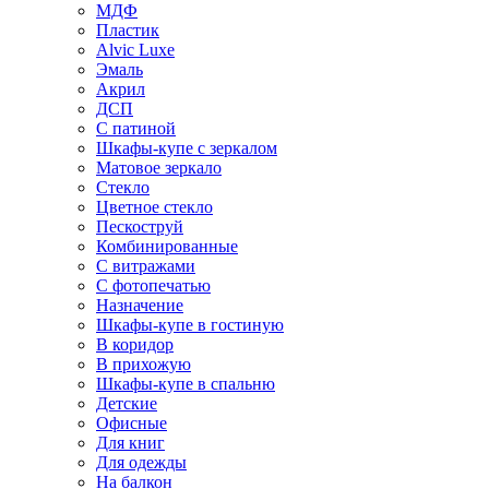
МДФ
Пластик
Alvic Luxe
Эмаль
Акрил
ДСП
С патиной
Шкафы-купе с зеркалом
Матовое зеркало
Стекло
Цветное стекло
Пескоструй
Комбинированные
С витражами
С фотопечатью
Назначение
Шкафы-купе в гостиную
В коридор
В прихожую
Шкафы-купе в спальню
Детские
Офисные
Для книг
Для одежды
На балкон