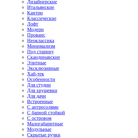
Дизайнерские
Итальянские
Кантри
Классические
Лофт
Модерн
Прованс
Неоклассика
Минимализм
Под старину
Скандинавские
Элитные
Эксклюзивные
Хай-тек
Особенности
Для студии
Для хрущевки
Для дачи
Встроенные
С антресолями
С барной стойкой
С островом
Малогабаритные
Модульные
Скрытые ручки