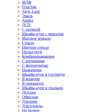
МДФ
Пластик
Alvic Luxe
Эмаль
Акрил
ДСП
С патиной
Шкафы-купе с зеркалом
Матовое зеркало
Стекло
Цветное стекло
Пескоструй
Комбинированные
С витражами
С фотопечатью
Назначение
Шкафы-купе в гостиную
В коридор
В прихожую
Шкафы-купе в спальню
Детские
Офисные
Для книг
Для одежды
На балкон