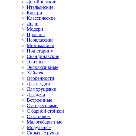
Дизайнерские
Итальянские
Кантри
Классические
Лофт
Модерн
Прованс
Неоклассика
Минимализм
Под старину
Скандинавские
Элитные
Эксклюзивные
Хай-тек
Особенности
Для студии
Для хрущевки
Для дачи
Встроенные
С антресолями
С барной стойкой
С островом
Малогабаритные
Модульные
Скрытые ручки